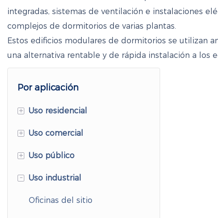
integradas, sistemas de ventilación e instalaciones e
complejos de dormitorios de varias plantas.
Estos edificios modulares de dormitorios se utilizan 
una alternativa rentable y de rápida instalación a los e
Por aplicación
+
Uso residencial
+
Uso comercial
Casas contenedor
expandibles
+
Uso público
Casa contenedor de oficina
Cabaña de manzana
-
Uso industrial
Edificios comerciales
hospitales en contenedores
Casas plegables hechas con
modulares
Clínicas móviles
Oficinas del sitio
contenedores
Tiendas de contenedores