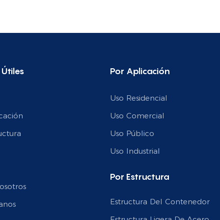
 Útiles
Por Aplicación
Uso Residencial
cación
Uso Comercial
uctura
Uso Público
n
Uso Industrial
Por Estructura
osotros
Estructura Del Contenedor
anos
Estructura Ligera De Acero