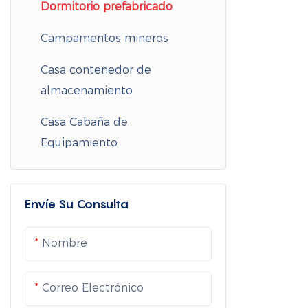
Casas contenedor de
Dormitorio prefabricado
Casas prefabricadas
Cafés de contenedores
aislamiento
modulares
Campamentos mineros
Cabañas de hotel
Aulas modulares
Casas pequeñas
Casa contenedor de
Cabaña de familia
Dormitorio de contenedores
almacenamiento
Villas de acero ligero
Cabañas de exposición
Refugios de emergencia
Casa Cabaña de
Casa contenedor
Equipamiento
desmontable
Envíe Su Consulta
Nombre
Correo Electrónico