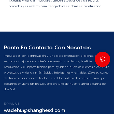
Nuestras viviendas modulares ofrecen espacios de vida seguros,
cómodos y duraderos para trabajadores de obras de construcción e
industriales. Diseñadas para una rápida instalación y un
despliegue a gran escala, estas unidades ayudan a mejorar la
eficiencia de la fuerza laboral y a reducir los costos de alojamiento.
Ponte En Contacto Con Nosotros
Impulsados ​​por la innovación y una clara orientación al cliente, en Yichen
seguimos mejorando el diseño de nuestros productos, la eficiencia de la
producción y el soporte técnico para ayudar a nuestros clientes a construir
proyectos de vivienda más rápidos, inteligentes y rentables. ¡Deje su correo
electrónico o número de teléfono en el formulario de contacto para que
podamos enviarle un presupuesto gratuito de nuestra amplia gama de
diseños!
E-MAIL US
wadehu@shanghesd.com