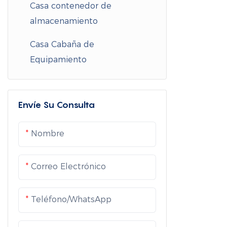
Casas pequeñas
Casa contenedor de
Cabaña de familia
Dormitorio de contenedores
almacenamiento
Villas de acero ligero
Cabañas de exposición
Refugios de emergencia
Casa Cabaña de
Casa contenedor
Equipamiento
desmontable
Envíe Su Consulta
Nombre
Correo Electrónico
Teléfono/WhatsApp