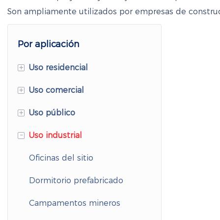
Son ampliamente utilizados por empresas de construcc
Por aplicación
+
Uso residencial
+
Uso comercial
Casas contenedor
expandibles
+
Uso público
Casa contenedor de oficina
Cabaña de manzana
-
Uso industrial
Edificios comerciales
hospitales en contenedores
Casas plegables hechas con
modulares
Clínicas móviles
Oficinas del sitio
contenedores
Tiendas de contenedores
Casas contenedor de
Dormitorio prefabricado
Casas prefabricadas
Cafés de contenedores
aislamiento
modulares
Campamentos mineros
Cabañas de hotel
Aulas modulares