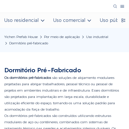
Uso residencial
Uso comercial
Uso público
Yichen Prefab House
Por meio de aplicação
Uso industrial
Dormitório pré-fabricado
Dormitório Pré-Fabricado
Os dormitórios pré-fabricados
são soluções de alojamento modulares
projetadas para abrigar trabalhadores, pessoal técnico ou pessoal de
projetos em ambientes industriais e de infraestrutura. Esses dormitórios
são projetados para implantação em larga escala, durabilidade e
utilização eficiente do espaço, tornando-os uma solução padrão para
acomodação da força de trabalho.
Os dormitórios pré-fabricados são construídos utilizando estruturas
modulares de aço ou contêineres, combinados com sistemas de
isolamento térmico nas paredes e acabamentos internos duráveis. Os