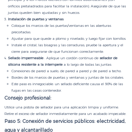
orificios pretaladrados para facilitar la instalación). Asegúrate de que las
juntas queden bien ajustadas y sin huecos.
Instalación de puertas y ventanas
:
Coloque los marcos de las puertas/ventanas en las aberturas
precortadas.
Ajustar para que quede a plomo y nivelado, y luego fijar con tornillos.
Instale el cristal, las bisagras y las cerraduras; pruebe la apertura y el
cierre para asegurarse de que funcionan correctamente.
Sellado impermeable
: Aplique un cordón continuo de
sellador de
silicona resistente a la intemperie
a lo largo de todas las juntas:
Conexiones de pared a suelo, de pared a pared y de pared a techo.
Bordes de los marcos de puertas y ventanas y juntas de los cristales.
Este paso es innegociable: un sellado deficiente causa el 90% de las
fugas en las casas contenedor.
Consejo profesional:
Utilice una pistola de sellador para una aplicación limpia y uniforme.
Retire el exceso de sellador inmediatamente para un acabado impecable.
Paso 5: Conexión de servicios públicos: electricidad,
agua y alcantarillado