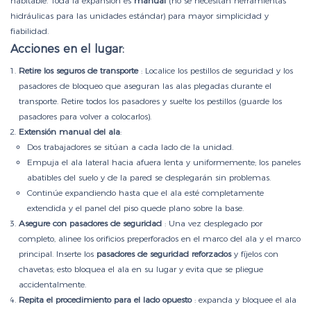
habitable. Toda la expansión es
manual
(no se necesitan herramientas
hidráulicas para las unidades estándar) para mayor simplicidad y
fiabilidad.
Acciones en el lugar:
Retire los seguros de transporte
: Localice los pestillos de seguridad y los
pasadores de bloqueo que aseguran las alas plegadas durante el
transporte. Retire todos los pasadores y suelte los pestillos (guarde los
pasadores para volver a colocarlos).
Extensión manual del ala
:
Dos trabajadores se sitúan a cada lado de la unidad.
Empuja el ala lateral hacia afuera lenta y uniformemente; los paneles
abatibles del suelo y de la pared se desplegarán sin problemas.
Continúe expandiendo hasta que el ala esté completamente
extendida y el panel del piso quede plano sobre la base.
Asegure con pasadores de seguridad
: Una vez desplegado por
completo, alinee los orificios preperforados en el marco del ala y el marco
principal. Inserte los
pasadores de seguridad reforzados
y fíjelos con
chavetas; esto bloquea el ala en su lugar y evita que se pliegue
accidentalmente.
Repita el procedimiento para el lado opuesto
: expanda y bloquee el ala