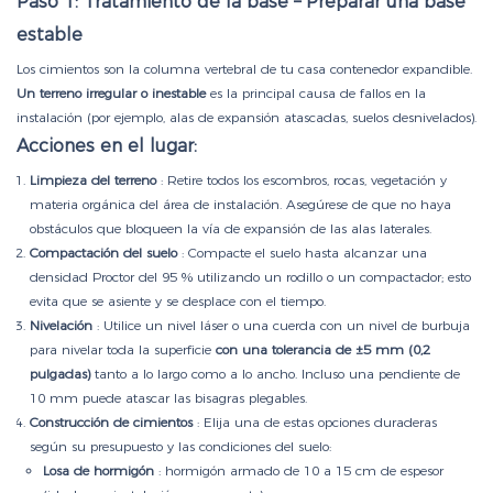
Paso 1: Tratamiento de la base – Preparar una base
estable
Los cimientos son la columna vertebral de tu casa contenedor expandible.
Un terreno irregular o inestable
es la principal causa de fallos en la
instalación (por ejemplo, alas de expansión atascadas, suelos desnivelados).
Acciones en el lugar:
Limpieza del terreno
: Retire todos los escombros, rocas, vegetación y
materia orgánica del área de instalación. Asegúrese de que no haya
obstáculos que bloqueen la vía de expansión de las alas laterales.
Compactación del suelo
: Compacte el suelo hasta alcanzar una
densidad Proctor del 95 % utilizando un rodillo o un compactador; esto
evita que se asiente y se desplace con el tiempo.
Nivelación
: Utilice un nivel láser o una cuerda con un nivel de burbuja
para nivelar toda la superficie
con una tolerancia de ±5 mm (0,2
pulgadas)
tanto a lo largo como a lo ancho. Incluso una pendiente de
10 mm puede atascar las bisagras plegables.
Construcción de cimientos
: Elija una de estas opciones duraderas
según su presupuesto y las condiciones del suelo:
Losa de hormigón
: hormigón armado de 10 a 15 cm de espesor