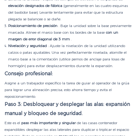
elevación designados de fábrica
(generalmente en las cuatro esquinas
del bastidor base). Levante lentamente para evitar que la estructura
plegada se balancee o se dañe.
Posicionamiento de precisión
: Baje la unidad sobre la base previamente
marcada. Alinee el marco base con los bordes de la base
con un
margen de error diagonal de 3 mm
.
Nivelación y seguridad
: Ajuste la nivelación de la unidad utilizando
calzos o patas ajustables. Una vez perfectamente nivelada, atornille el
marco base a la cimentación (utilice pernos de anclaje para losas de
hormigón) para evitar desplazamientos durante la expansión.
Consejo profesional:
Asigne a un trabajador específico la tarea de guiar al operador de la grúa
para lograr una alineación precisa; esto ahorra tiempo y evita el
reposicionamiento.
Paso 3: Desbloquear y desplegar las alas: expansión
manual y bloqueo de seguridad.
Este es el
paso más importante y singular
de las casas contenedor
expandibles: desplegar las alas laterales para duplicar o triplicar el espacio