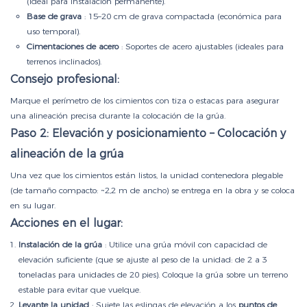
(ideal para instalación permanente).
Base de grava
: 15–20 cm de grava compactada (económica para
uso temporal).
Cimentaciones de acero
: Soportes de acero ajustables (ideales para
terrenos inclinados).
Consejo profesional:
Marque el perímetro de los cimientos con tiza o estacas para asegurar
una alineación precisa durante la colocación de la grúa.
Paso 2: Elevación y posicionamiento – Colocación y
alineación de la grúa
Una vez que los cimientos están listos, la unidad contenedora plegable
(de tamaño compacto: ~2,2 m de ancho) se entrega en la obra y se coloca
en su lugar.
Acciones en el lugar:
Instalación de la grúa
: Utilice una grúa móvil con capacidad de
elevación suficiente (que se ajuste al peso de la unidad: de 2 a 3
toneladas para unidades de 20 pies). Coloque la grúa sobre un terreno
estable para evitar que vuelque.
Levante la unidad
: Sujete las eslingas de elevación a los
puntos de