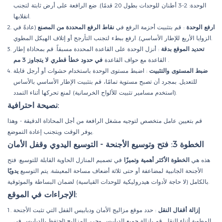
الوحدة: 2-3 أطنان للوحدات بطول 20 قدمًا). ضع الرافعة على أرض ثابتة لتجنب
انقلابها.
ارفع الوحدة
: قم بتثبيت أحزمة الرفع في
نقاط الرفع المحددة من المصنع
(عادةً في
الزوايا الأربع للإطار الأساسي). ارفع ببطء لتجنب التأرجح أو إتلاف الهيكل المطوي.
تحديد الموقع بدقة
: أنزل الوحدة على القاعدة المحددة مسبقاً. قم بمحاذاة إطار
.
القاعدة مع حواف القاعدة
في حدود خطأ قطري لا يتجاوز 3 مم
ضبط المستوى والتثبيت
: اضبط مستوى الوحدة باستخدام حشوات أو أرجل قابلة
للتعديل. بمجرد أن تصبح مستوية تمامًا، قم بتثبيت الإطار الأساسي بالأساس
(استخدم مسامير تثبيت للألواح الخرسانية) لمنع تحركها أثناء التمدد.
نصيحة احترافية:
قم بتعيين عامل متخصص لتوجيه مشغل الرافعة من أجل المحاذاة الدقيقة - وهذا
يوفر الوقت ويتجنب إعادة التموضع.
الخطوة 3: فتح وتوسيع الأجنحة - التوسيع اليدوي وقفل الأمان
هذه هي
الخطوة الأكثر أهمية وتميزًا
في تصميم المنازل الحاوية القابلة للتوسيع: فتح
الأجنحة الجانبية لمضاعفة أو حتى ثلاثة أضعاف مساحة المعيشة. يتم التوسيع
يدويًا
بالكامل (لا حاجة لأدوات هيدروليكية للوحدات القياسية) لضمان البساطة والموثوقية.
الإجراءات في الموقع:
إزالة أقفال النقل
: حدد موقع مزاليج الأمان ودبابيس القفل التي تثبت الأجنحة
المطوية أثناء النقل. قم بإزالة جميع الدبابيس وحرر المزاليج (احتفظ بالدبابيس في