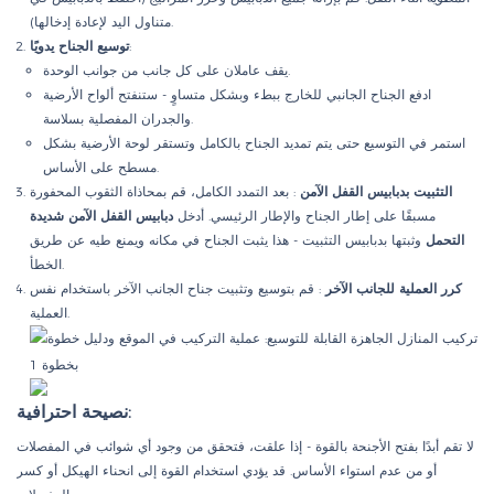
متناول اليد لإعادة إدخالها).
:
توسيع الجناح يدويًا
يقف عاملان على كل جانب من جوانب الوحدة.
ادفع الجناح الجانبي للخارج ببطء وبشكل متساوٍ - ستنفتح ألواح الأرضية
والجدران المفصلية بسلاسة.
استمر في التوسيع حتى يتم تمديد الجناح بالكامل وتستقر لوحة الأرضية بشكل
مسطح على الأساس.
التثبيت بدبابيس القفل الآمن
: بعد التمدد الكامل، قم بمحاذاة الثقوب المحفورة
مسبقًا على إطار الجناح والإطار الرئيسي. أدخل
دبابيس القفل الآمن شديدة
التحمل
وثبتها بدبابيس التثبيت - هذا يثبت الجناح في مكانه ويمنع طيه عن طريق
الخطأ.
كرر العملية للجانب الآخر
: قم بتوسيع وتثبيت جناح الجانب الآخر باستخدام نفس
العملية.
نصيحة احترافية:
لا تقم أبدًا بفتح الأجنحة بالقوة - إذا علقت، فتحقق من وجود أي شوائب في المفصلات
أو من عدم استواء الأساس. قد يؤدي استخدام القوة إلى انحناء الهيكل أو كسر