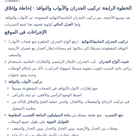
المفصلات.
الخطوة الرابعة: تركيب الجدران والأبواب والنوافذ - إحاطة وإغلاق
بعد توسيع الأجنحة، يتم تركيب الجدران الجانبية/النهائية المفتوحة، ثم الأبواب والنوافذ.
أولوية قصوى هنا لمنع التسربات.
ويُعدّ
العزل المائي
الإجراءات في الموقع:
تركيب الجدران الجانبية/النهائية
: ارفع ألواح الجدران الجاهزة (مع فتحات الأبواب/
النوافذ المقطوعة مسبقًا) إلى مكانها. قم بمحاذاة إطار الجدار مع قضبان الأرضية
والسقف.
تثبيت ألواح الجدران
: ثبّت الجدران بالإطار الرئيسي والإطارات الجانبية باستخدام
براغي ذاتية التثبيت (ثقوب مثقوبة مسبقًا لسهولة التركيب). تأكد من إحكام الوصلات
وعدم وجود فجوات.
:
تركيب الأبواب والنوافذ
ضع إطارات الأبواب/النوافذ في الفتحات المقطوعة مسبقاً.
اضبط الوضع الرأسي والأفقي، ثم ثبته بالبراغي.
قم بتركيب الزجاج والمفصلات والأقفال؛ واختبر عملية الفتح والإغلاق للتأكد من
سلاسة التشغيل.
منع التسرب
: ضع طبقة متصلة من
مادة السيليكون المانعة للتسرب المقاومة
على طول جميع الوصلات:
للعوامل الجوية
وصلات بين الجدار والأرضية، وبين الجدار والجدار، وبين الجدار والسقف.
حواف إطارات الأبواب/النوافذ ودرزات الزجاج.