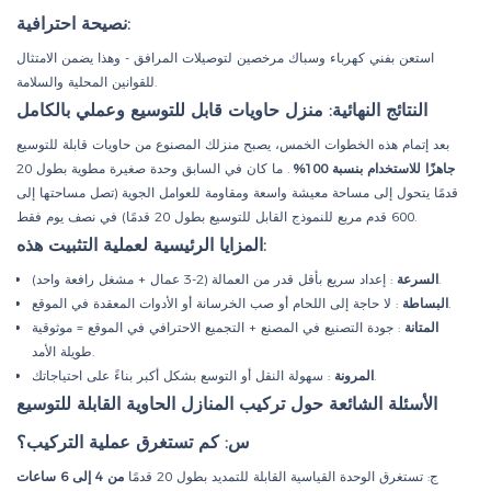
نصيحة احترافية:
استعن بفني كهرباء وسباك مرخصين لتوصيلات المرافق - وهذا يضمن الامتثال
للقوانين المحلية والسلامة.
النتائج النهائية: منزل حاويات قابل للتوسيع وعملي بالكامل
بعد إتمام هذه الخطوات الخمس، يصبح منزلك المصنوع من حاويات قابلة للتوسيع
جاهزًا للاستخدام بنسبة 100%
. ما كان في السابق وحدة صغيرة مطوية بطول 20
قدمًا يتحول إلى مساحة معيشة واسعة ومقاومة للعوامل الجوية (تصل مساحتها إلى
600 قدم مربع للنموذج القابل للتوسيع بطول 20 قدمًا) في نصف يوم فقط.
المزايا الرئيسية لعملية التثبيت هذه:
: إعداد سريع بأقل قدر من العمالة (2-3 عمال + مشغل رافعة واحد).
السرعة
: لا حاجة إلى اللحام أو صب الخرسانة أو الأدوات المعقدة في الموقع.
البساطة
المتانة
: جودة التصنيع في المصنع + التجميع الاحترافي في الموقع = موثوقية
طويلة الأمد.
: سهولة النقل أو التوسع بشكل أكبر بناءً على احتياجاتك.
المرونة
الأسئلة الشائعة حول تركيب المنازل الحاوية القابلة للتوسيع
س: كم تستغرق عملية التركيب؟
ج: تستغرق الوحدة القياسية القابلة للتمديد بطول 20 قدمًا
من 4 إلى 6 ساعات