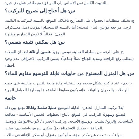
للتثبيت الكامل (من الأساس إلى المرافق) مع طاقم عمل ذي خبرة.
س: هل أحتاج إلى تصريح للتركيب؟
ج: تختلف متطلبات الحصول على التصاريح باختلاف الموقع. بالنسبة للتركيبات الدائمة،
يُرجى مراجعة قوانين البناء المحلية؛ أما بالنسبة للاستخدام المؤقت (مثل معسكرات
العمل)، فغالباً لا تكون التصاريح مطلوبة.
س: هل يمكنني تثبيته بنفسي؟
ج: على الرغم من بساطة العملية، نوصي بوجود
عاملين أو ثلاثة
لضمان السلامة
(يتطلب رفع الرافعة وتمديد الجناح عملاً جماعياً). يضمن التركيب الاحترافي عدم وجود
أخطاء.
س: هل المنزل المصنوع من حاويات قابلة للتوسيع مقاوم للماء؟
ج: نعم - عند تركيبه بشكل صحيح مع استخدام مادة مانعة للتسرب مناسبة على جميع
الوصلات والجدران والنوافذ، فإنه يكون مقاومًا للماء تمامًا ومقاومًا للعوامل الجوية.
خاتمة
يُعدّ تركيب المنازل الجاهزة القابلة للتوسيع
عمليةً سلسةً وفعّالةً
تجمع بين دقة
التصنيع وسهولة التركيب في الموقع. باتباع الخطوات الخمس الأساسية - معالجة
الأساسات، والرفع/التثبيت، وتوسيع الأجنحة، وتركيب الجدران/الأبواب/النوافذ، وتوصيل
المرافق - يمكنك الاستمتاع بحلّ سكني سريع، واقتصادي، ومتين.
سواء كنت تبحث عن مكتب مؤقت، أو كوخ منعزل، أو سكن للإغاثة في حالات