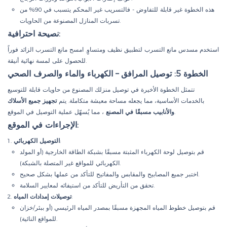
هذه الخطوة غير قابلة للتفاوض - فالتسريب غير المحكم يتسبب في 90% من
تسربات المنازل المصنوعة من الحاويات.
نصيحة احترافية:
استخدم مسدس مانع التسرب لتطبيق نظيف ومتساوٍ. امسح مانع التسرب الزائد فوراً
للحصول على لمسة نهائية أنيقة.
الخطوة 5: توصيل المرافق – الكهرباء والماء والصرف الصحي
تتمثل الخطوة الأخيرة في توصيل منزلك المصنوع من حاويات قابلة للتوسيع
بالخدمات الأساسية، مما يجعله مساحة معيشة متكاملة. يتم
تجهيز جميع الأسلاك
، مما يُسهّل عملية التوصيل في الموقع.
والأنابيب مسبقًا في المصنع
الإجراءات في الموقع:
:
التوصيل الكهربائي
قم بتوصيل لوحة الكهرباء المثبتة مسبقًا بشبكة الطاقة الخارجية (أو المولد
الكهربائي للمواقع غير المتصلة بالشبكة).
اختبر جميع المصابيح والمقابس والمفاتيح للتأكد من عملها بشكل صحيح.
تحقق من التأريض للتأكد من استيفائه لمعايير السلامة.
:
توصيلات إمدادات المياه
قم بتوصيل خطوط المياه المجهزة مسبقًا بمصدر المياه الرئيسي (أو ببئر/خزان
للمواقع النائية).