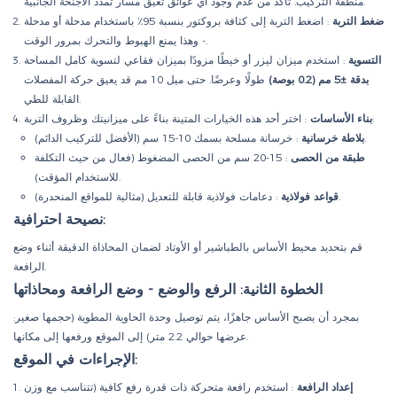
منطقة التركيب. تأكد من عدم وجود أي عوائق تعيق مسار تمدد الأجنحة الجانبية.
ضغط التربة
: اضغط التربة إلى كثافة بروكتور بنسبة 95٪ باستخدام مدحلة أو مدحلة
- وهذا يمنع الهبوط والتحرك بمرور الوقت.
التسوية
: استخدم ميزان ليزر أو خيطًا مزودًا بميزان فقاعي لتسوية كامل المساحة
بدقة ±5 مم (0.2 بوصة)
طولًا وعرضًا. حتى ميل 10 مم قد يعيق حركة المفصلات
القابلة للطي.
: اختر أحد هذه الخيارات المتينة بناءً على ميزانيتك وظروف التربة:
بناء الأساسات
: خرسانة مسلحة بسمك 10-15 سم (الأفضل للتركيب الدائم).
بلاطة خرسانية
طبقة من الحصى
: 15-20 سم من الحصى المضغوط (فعال من حيث التكلفة
للاستخدام المؤقت).
: دعامات فولاذية قابلة للتعديل (مثالية للمواقع المنحدرة).
قواعد فولاذية
نصيحة احترافية:
قم بتحديد محيط الأساس بالطباشير أو الأوتاد لضمان المحاذاة الدقيقة أثناء وضع
الرافعة.
الخطوة الثانية: الرفع والوضع - وضع الرافعة ومحاذاتها
بمجرد أن يصبح الأساس جاهزًا، يتم توصيل وحدة الحاوية المطوية (حجمها صغير:
عرضها حوالي 2.2 متر) إلى الموقع ورفعها إلى مكانها.
الإجراءات في الموقع:
إعداد الرافعة
: استخدم رافعة متحركة ذات قدرة رفع كافية (تتناسب مع وزن