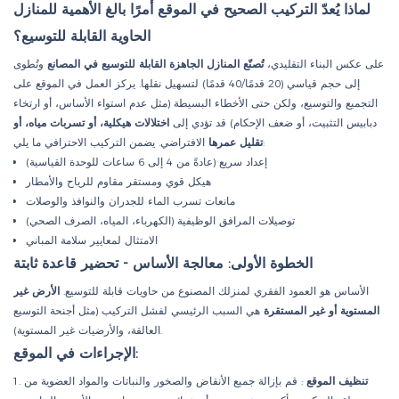
لماذا يُعدّ التركيب الصحيح في الموقع أمرًا بالغ الأهمية للمنازل
الحاوية القابلة للتوسيع؟
على عكس البناء التقليدي،
تُصنّع المنازل الجاهزة القابلة للتوسيع في المصانع
وتُطوى
إلى حجم قياسي (20 قدمًا/40 قدمًا) لتسهيل نقلها. يركز العمل في الموقع على
التجميع والتوسيع، ولكن حتى الأخطاء البسيطة (مثل عدم استواء الأساس، أو ارتخاء
دبابيس التثبيت، أو ضعف الإحكام) قد تؤدي إلى
اختلالات هيكلية، أو تسربات مياه، أو
الافتراضي. يضمن التركيب الاحترافي ما يلي:
تقليل عمرها
إعداد سريع (عادةً من 4 إلى 6 ساعات للوحدة القياسية)
هيكل قوي ومستقر مقاوم للرياح والأمطار
مانعات تسرب الماء للجدران والنوافذ والوصلات
توصيلات المرافق الوظيفية (الكهرباء، المياه، الصرف الصحي)
الامتثال لمعايير سلامة المباني
الخطوة الأولى: معالجة الأساس - تحضير قاعدة ثابتة
الأساس هو العمود الفقري لمنزلك المصنوع من حاويات قابلة للتوسيع.
الأرض غير
المستوية أو غير المستقرة
هي السبب الرئيسي لفشل التركيب (مثل أجنحة التوسيع
العالقة، والأرضيات غير المستوية).
الإجراءات في الموقع:
تنظيف الموقع
: قم بإزالة جميع الأنقاض والصخور والنباتات والمواد العضوية من