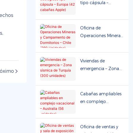
para glamping
tipo cápsula –
alemán y quiosco.
Europa (42 cabañas
techos
Apple)
Oficina de
s,
Operaciones Mineras
y Campamento de
Dormitorios – Chile
(280 Unidades)
Viviendas de
emergencia – Zona
róximo
sísmica de Turquía
(300 unidades)
Cabañas ampliables
en complejo
vacacional – Australia
(56 unidades)
Oficina de ventas y