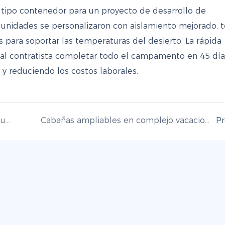
 tipo contenedor para un proyecto de desarrollo de
as unidades se personalizaron con aislamiento mejorado, 
os para soportar las temperaturas del desierto. La rápida
 al contratista completar todo el campamento en 45 día
 y reduciendo los costos laborales.
Oficina de ventas y sala de exposición modular – Sudeste Asiático (18 unidades)
Cabañas ampliables en complejo vacacional – Australia (56 unidades)
P