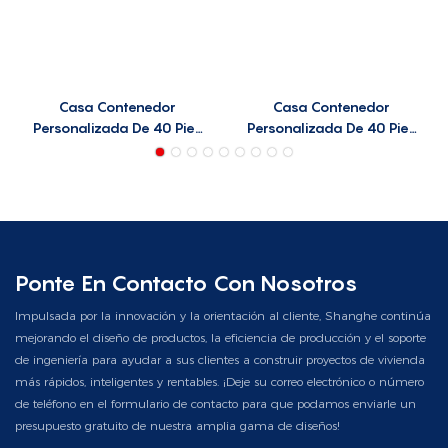
Casa Contenedor
Casa Contenedor
Personalizada De 40 Pies
Personalizada De 40 Pies
C40-C06
C40-C8
Ponte En Contacto Con Nosotros
Impulsada por la innovación y la orientación al cliente, Shanghe continúa
mejorando el diseño de productos, la eficiencia de producción y el soporte
de ingeniería para ayudar a sus clientes a construir proyectos de vivienda
más rápidos, inteligentes y rentables. ¡Deje su correo electrónico o número
de teléfono en el formulario de contacto para que podamos enviarle un
presupuesto gratuito de nuestra amplia gama de diseños!