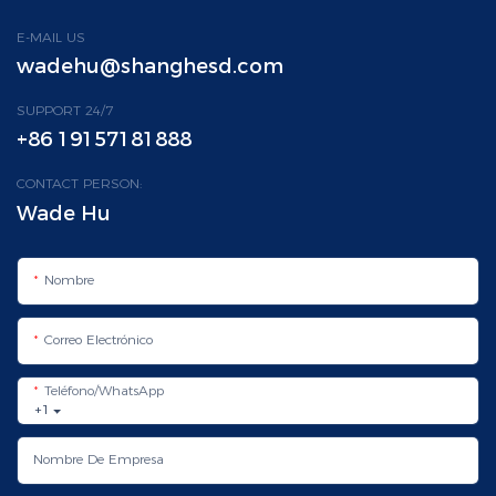
E-MAIL US
wadehu@shanghesd.com
SUPPORT 24/7
+86 19157181888
CONTACT PERSON:
Wade Hu
Nombre
Correo Electrónico
Teléfono/WhatsApp
+1
Nombre De Empresa