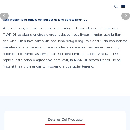
Casa prefabricada ignífuga con paneles de lana de roca RWP-01
Al amanecer, la casa prefabricada ignífuga de paneles de lana de roca
RWP-01 se alza silenciosa y ordenada, con sus líneas limpias que brillan
con una luz suave como un pequeño refugio seguro. Construida con densos
paneles de lana de roca, ofrece calidez en invierno, frescura en verano y
serenidad durante las tormentas; siempre ignífuga, sólida y segura. De
rápida instalación y agradable para vivir, la RWP-01 aporta tranquilidad
instantánea y un encanto moderno a cualquier terreno.
Detalles Del Producto