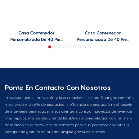
Casa Contenedor
Casa Contenedor
Personalizada De 40 Pies
Personalizada De 40 Pies
C40-C06
C40-C05
Ponte En Contacto Con Nosotros
Impulsada por la innovación y la orientación al cliente, Shanghe continúa
mejorando el diseño de productos, la eficiencia de producción y el soporte
de ingeniería para ayudar a sus clientes a construir proyectos de vivienda
más rápidos, inteligentes y rentables. ¡Deje su correo electrónico o número
de teléfono en el formulario de contacto para que podamos enviarle un
presupuesto gratuito de nuestra amplia gama de diseños!