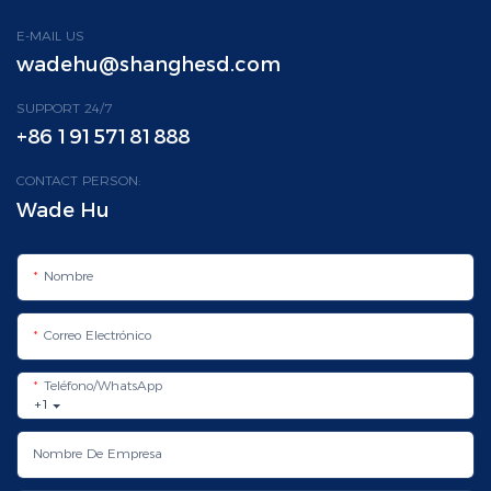
E-MAIL US
wadehu@shanghesd.com
SUPPORT 24/7
+86 19157181888
CONTACT PERSON:
Wade Hu
Nombre
Correo Electrónico
Teléfono/WhatsApp
+1
Nombre De Empresa