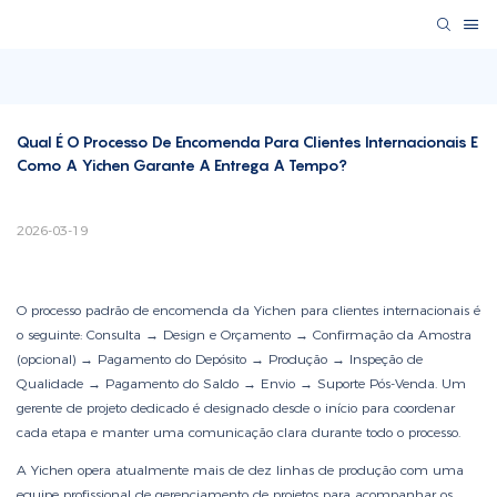
Qual É O Processo De Encomenda Para Clientes Internacionais E 
Como A Yichen Garante A Entrega A Tempo?
2026-03-19
O processo padrão de encomenda da Yichen para clientes internacionais é
o seguinte: Consulta → Design e Orçamento → Confirmação da Amostra
(opcional) → Pagamento do Depósito → Produção → Inspeção de
Qualidade → Pagamento do Saldo → Envio → Suporte Pós-Venda. Um
gerente de projeto dedicado é designado desde o início para coordenar
cada etapa e manter uma comunicação clara durante todo o processo.
A Yichen opera atualmente mais de dez linhas de produção com uma
equipe profissional de gerenciamento de projetos para acompanhar os