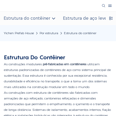
Estrutura do contêiner
Estrutura de aço leve
Yichen Prefab House
Por estrutura
Estrutura do contêiner
Estrutura Do Contêiner
As construções modulares
pré-fabricadas em contêineres
utilizam
estruturas padronizadas de contêineres de aço como sistema principal de
sustentação. Essa estrutura é conhecida por sua excepcional resistência,
durabilidade e eficiência no transporte, o que a torna um dos sistemas
mais utilizados na construção modular em todo o mundo.
As construções com estrutura de contêineres são fabricadas com
armações de aço reforçado, cantoneiras reforçadas e dimensões
padronizadas que permitem o empilhamento, o içamento e o transporte
de longa distância. Sistemas de isolamento, acabamentos internos, fiação
elétrica e instalações hidráulicas são integrados à estrutura do contêiner