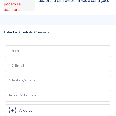
adaptar a diferentes climas e condições
geológicas? Quais são os procedimentos
de instalação e transporte?
Entre Em Contato Conosco
Nome
O Email
Telefone/whatsapp
Nome Da Empresa
Arquivo