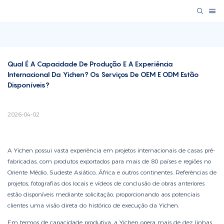
Qual É A Capacidade De Produção E A Experiência 
Internacional Da Yichen? Os Serviços De OEM E ODM Estão 
Disponíveis?
2026-04-02
A Yichen possui vasta experiência em projetos internacionais de casas pré-
fabricadas, com produtos exportados para mais de 80 países e regiões no
Oriente Médio, Sudeste Asiático, África e outros continentes. Referências de
projetos, fotografias dos locais e vídeos de conclusão de obras anteriores
estão disponíveis mediante solicitação, proporcionando aos potenciais
clientes uma visão direta do histórico de execução da Yichen.
Em termos de capacidade produtiva, a Yichen opera mais de dez linhas