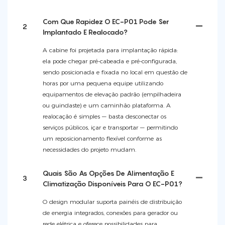
Com Que Rapidez O EC-P01 Pode Ser
2
Implantado E Realocado?
A cabine foi projetada para implantação rápida:
ela pode chegar pré-cabeada e pré-configurada,
sendo posicionada e fixada no local em questão de
horas por uma pequena equipe utilizando
equipamentos de elevação padrão (empilhadeira
ou guindaste) e um caminhão plataforma. A
realocação é simples — basta desconectar os
serviços públicos, içar e transportar — permitindo
um reposicionamento flexível conforme as
necessidades do projeto mudam.
Quais São As Opções De Alimentação E
3
Climatização Disponíveis Para O EC-P01?
O design modular suporta painéis de distribuição
de energia integrados, conexões para gerador ou
rede elétrica e oferece possibilidades para