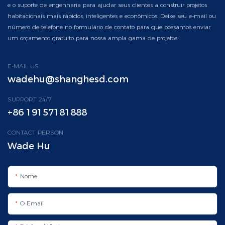
e o suporte de engenharia para ajudar seus clientes a construir projetos
habitacionais mais rápidos, inteligentes e econômicos. Deixe seu e-mail ou
número de telefone no formulário de contato para que possamos enviar
um orçamento gratuito para nossa ampla gama de projetos!
E-MAIL US
wadehu@shanghesd.com
SUPPORT 24/7
+86 19157181888
CONTACT PERSON:
Wade Hu
Nome
O Email