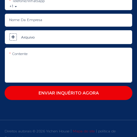
Telefone/whatsapp
+1
Nome Da Empresa
Arquivo
Contente
ENVIAR INQUÉRITO AGORA
Direitos autorais © 2026 Yichen House |
Mapa do site
|
política de