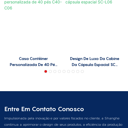
Casa Contêiner
Design De Luxo Da Cabine
Personalizada De 40 Pés
Da Cápsula Espacial SC-
C40-C06
L06
Entre Em Contato Conosco
Impulsionada pela inovação e por valores focados no cliente, a Shanghe
continua a aprimorar o design de seus produtos, a eficiência da produção