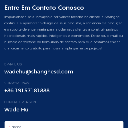
Entre Em Contato Conosco
Impulsionada pela inovação e por valores focados no cliente, a Shanghe
continua a aprimorar o design de seus produtos, a eficiência da produção
e o suporte de engenharia para ajudar seus clientes a construir projetos
habitacionais mais rápidos, inteligentes e econômicos. Deixe seu e-mail ou
número de telefone no formulário de contato para que possamos enviar
um orçamento gratuito para nossa ampla gama de projetos!
E-MAIL US
wadehu@shanghesd.com
SUPPORT 24/7
+86 19157181888
CONTACT PERSON:
Wade Hu
Nome