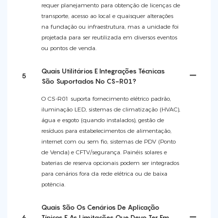
requer planejamento para obtenção de licenças de
transporte, acesso ao local e quaisquer alterações
na fundação ou infraestrutura, mas a unidade foi
projetada para ser reutilizada em diversos eventos
ou pontos de venda.
Quais Utilitários E Integrações Técnicas
5
São Suportados No CS-R01?
O CS-R01 suporta fornecimento elétrico padrão,
iluminação LED, sistemas de climatização (HVAC),
água e esgoto (quando instalados), gestão de
resíduos para estabelecimentos de alimentação,
internet com ou sem fio, sistemas de PDV (Ponto
de Venda) e CFTV/segurança. Painéis solares e
baterias de reserva opcionais podem ser integrados
para cenários fora da rede elétrica ou de baixa
potência.
Quais São Os Cenários De Aplicação
6
Típicos E As Limitações Que Devo Ter Em