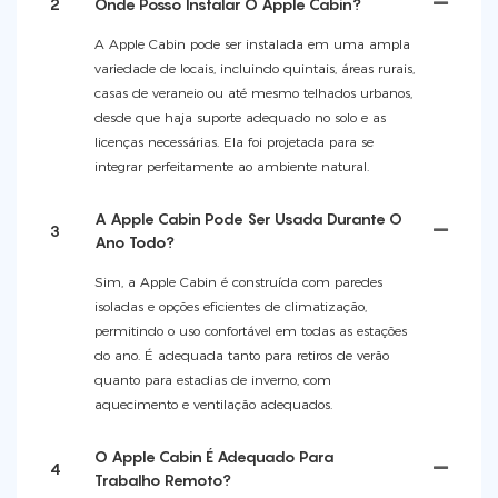
2
Onde Posso Instalar O Apple Cabin?
A Apple Cabin pode ser instalada em uma ampla
variedade de locais, incluindo quintais, áreas rurais,
casas de veraneio ou até mesmo telhados urbanos,
desde que haja suporte adequado no solo e as
licenças necessárias. Ela foi projetada para se
integrar perfeitamente ao ambiente natural.
A Apple Cabin Pode Ser Usada Durante O
3
Ano Todo?
Sim, a Apple Cabin é construída com paredes
isoladas e opções eficientes de climatização,
permitindo o uso confortável em todas as estações
do ano. É adequada tanto para retiros de verão
quanto para estadias de inverno, com
aquecimento e ventilação adequados.
O Apple Cabin É Adequado Para
4
Trabalho Remoto?