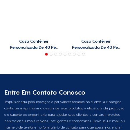
Casa Contêiner
Casa Contêiner
Personalizada De 40 Pés
Personalizada De 40 Pés
C40-C06
C40-C05
Entre Em Contato Conosco
Impulsionada pela inovação e por valores focados no cliente, a Shanghe
continua a aprimorar o design de seus produtos, a eficiência da produção
e o suporte de engenharia para ajudar seus clientes a construir projetos
habitacionais mais rápidos, inteligentes e econômicos. Deixe seu e-mail ou
número de telefone no formulário de contato para que possamos enviar