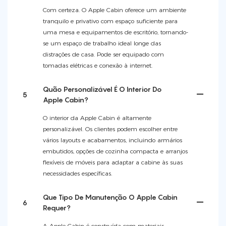
Com certeza. O Apple Cabin oferece um ambiente
tranquilo e privativo com espaço suficiente para
uma mesa e equipamentos de escritório, tornando-
se um espaço de trabalho ideal longe das
distrações de casa. Pode ser equipado com
tomadas elétricas e conexão à internet.
Quão Personalizável É O Interior Do
5
Apple Cabin?
O interior da Apple Cabin é altamente
personalizável. Os clientes podem escolher entre
vários layouts e acabamentos, incluindo armários
embutidos, opções de cozinha compacta e arranjos
flexíveis de móveis para adaptar a cabine às suas
necessidades específicas.
Que Tipo De Manutenção O Apple Cabin
6
Requer?
A Apple Cabin é construída com materiais