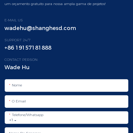
um orçamento gratuito para nossa ampla gama de projetos!
E-MAIL US
wadehu@shanghesd.com
SUPPORT 24/7
+86 19157181888
CONTACT PERSON:
Wade Hu
Nome
O Email
Telefone/whatsapp
+1