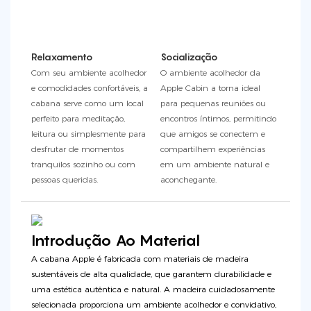
Relaxamento
Socialização
Com seu ambiente acolhedor
O ambiente acolhedor da
e comodidades confortáveis, a
Apple Cabin a torna ideal
cabana serve como um local
para pequenas reuniões ou
perfeito para meditação,
encontros íntimos, permitindo
leitura ou simplesmente para
que amigos se conectem e
desfrutar de momentos
compartilhem experiências
tranquilos sozinho ou com
em um ambiente natural e
pessoas queridas.
aconchegante.
Introdução Ao Material
A cabana Apple é fabricada com materiais de madeira
sustentáveis ​​de alta qualidade, que garantem durabilidade e
uma estética autêntica e natural. A madeira cuidadosamente
selecionada proporciona um ambiente acolhedor e convidativo,