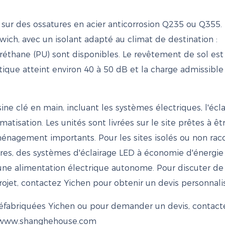
 sur des ossatures en acier anticorrosion Q235 ou Q355.
ich, avec un isolant adapté au climat de destination :
réthane (PU) sont disponibles. Le revêtement de sol est
stique atteint environ 40 à 50 dB et la charge admissible
ne clé en main, incluant les systèmes électriques, l'éclai
matisation. Les unités sont livrées sur le site prêtes à êt
ménagement importants. Pour les sites isolés ou non rac
ires, des systèmes d'éclairage LED à économie d'énergie
 une alimentation électrique autonome. Pour discuter de 
rojet, contactez Yichen pour obtenir un devis personnali
préfabriquées Yichen ou pour demander un devis, contact
ww.shanghehouse.com