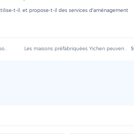
Quels types de maisons préfabriquées propose Yichen, et quelles sont les options de personnalisation disponibles ?
Les maisons préfabriquées Yichen peuvent-elles s&#39;adapter à différents climats et conditions géologiques ? Quelles sont les modalités d&#39;installation et de transport ?
S