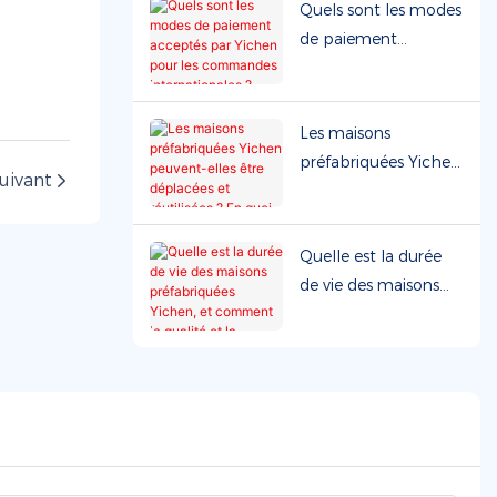
Quelles sont les
Quels sont les modes
conditions
de paiement
commerciales
acceptés par Yichen
proposées ?
pour les commandes
internationales ?
Les maisons
préfabriquées Yichen
uivant
peuvent-elles être
déplacées et
réutilisées ? En quoi
Quelle est la durée
consiste l’entretien
de vie des maisons
courant ?
préfabriquées Yichen,
et comment la
qualité et la
durabilité de leur
structure sont-elles
assurées ?