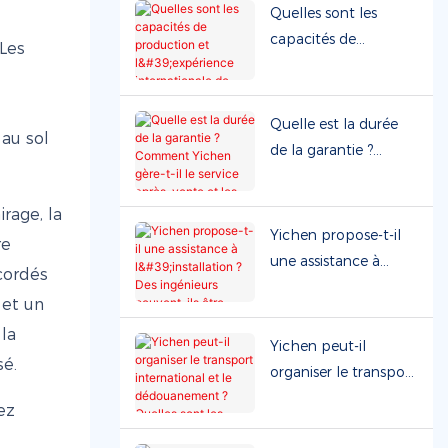
préfabriquées ? Peut-
Quelles sont les
on visiter l'usine ?
capacités de
 Les
production et
l'expérience
internationale de
Quelle est la durée
 au sol
Yichen ? Propose-t-
de la garantie ?
elle des services OEM
Comment Yichen
et ODM ?
gère-t-il le service
rage, la
après-vente et les
Yichen propose-t-il
re
pièces détachées ?
une assistance à
cordés
l'installation ? Des
 et un
ingénieurs peuvent-ils
la
être envoyés sur le
Yichen peut-il
sé.
chantier ?
organiser le transport
international et le
ez
dédouanement ?