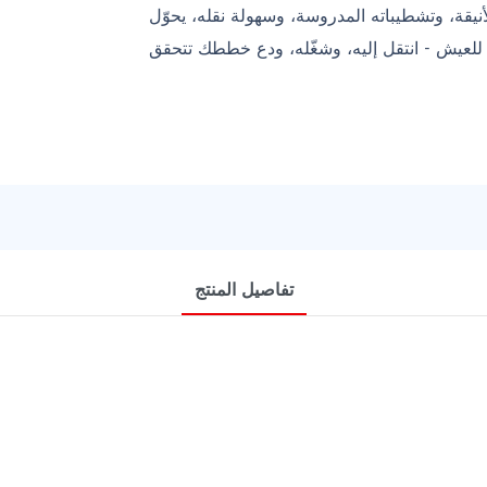
طيباته المدروسة، وسهولة نقله، يحوّل FC20 أي مكان
تفاصيل المنتج