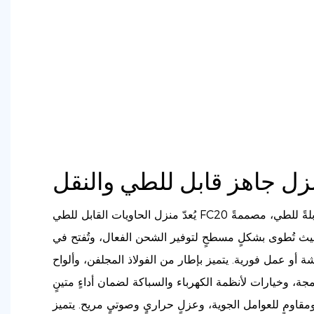
زل جاهز قابل للطي والنقل
يُعدّ منزل الحاويات القابل للطي FC20 وحدةً معياريةً مدمجةً وقابلةً للطي، مصممةً
ث تُطوى بشكلٍ مسطحٍ لتوفير الشحن الفعال، وتُفتح في
 أو عمل فورية. يتميز بإطار من الفولاذ المجلفن، وألواح
جة، وخيارات لأنظمة الكهرباء والسباكة لضمان أداءٍ متينٍ
مقاومٍ للعوامل الجوية، وعزلٍ حراريٍ وصوتيٍ مريح. يتميز FC20 بخفة وزنه وقابليته