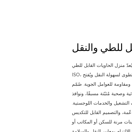
ل للطي والنقل
ُعدّ منزل الحاويات القابل للطي FC20 وحدةً معياريةً قابلةً للطي ومتوافقةً مع معايير
ISO، مصنوعةً من إطار فولاذي مجلفن وألواح عازلة، حيث يُطوى لسهولة النقل ويُفتح
 للعوامل الجوية. صُمّم FC20 لسهولة
 وصحية مُثبّتة مسبقًا، ونوافذ
ف التشغيل والخدمات اللوجستية.
دعّمة، والتصميم القابل للتكديس
نات مرنة للسكن أو المكاتب أو