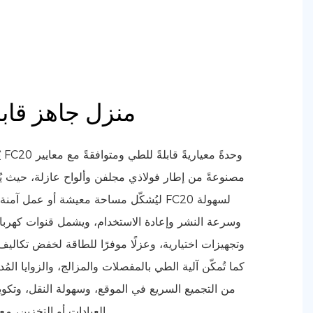
منزل جاهز قاب
ي
ليُشكّل مساحة معيشة أو عمل آمنة ومقاومة
وسرعة النشر وإعادة الاستخدام، ويشمل قنوات كهربائية
وتجهيزات اختيارية، وعزلًا موفرًا للطاقة لخفض تكالي
كما تُمكّن آلية الطي بالمفصلات والمزالج، والزوايا المُ
من التجميع السريع في الموقع، وسهولة النقل، وتكوي
العيادات أو التخزين، مع الالتزام بمعايير النقل والسلامة.