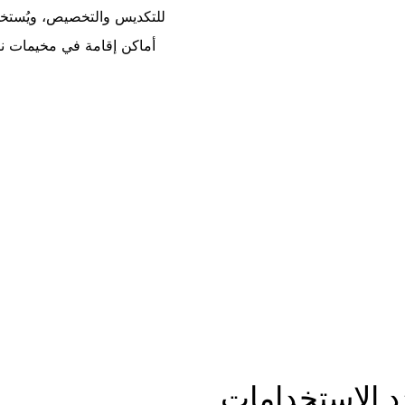
للتكديس والتخصيص، ويُستخد
أماكن إقامة في مخيمات نائ
د الاستخدامات