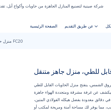
كل
عن طريق التقديم
الصفحة الرئيسية
منزل حاويات قابل للطي، منزل جاهز متنقل FC20
مس، ينفتح منزل الحاويات القابل للطي FC20 الجاهز والمحمول كمسرح صغير - في لحظة يكون
ح ليكشف عن غرفة مشرقة ومتجددة الهواء جاهزة
في دقائق معدودة بفضل هيكله الفولاذي المتين،
كيب، مما يوفر لك مساحة آمنة ومريحة لمكتب أو