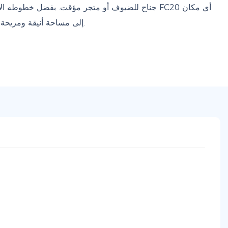
جناح للضيوف أو متجر مؤقت. بفضل خطوطه الأنيقة، وتش
إلى مساحة أنيقة ومريحة للعيش - انتقل إليه، وشغّله، ودع خططك تتحقق.