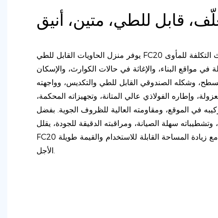
لّف، قابل للطي، متين، أنيق
يوفر منزل الحاويات القابل للطي FC20 حلولاً سريعة وفعالة من حيث التكلفة للمأوى
 في مواقع البناء، والإغاثة في حالات الكوارث، والإسكان
مسطح، وشكله الصندوقي القابل للطي والتكديس، وواجهته
عزولة، وإطاره الفولاذي عالي المتانة، وتجهيزاته المحكمة،
يبه في الموقع، ومقاومته العالية للظروف الجوية. بفضل
وتشطيباته سهلة الصيانة، ومراقبته الدقيقة للجودة، يقلل
FC20 من وقت النقل والتركيب، مع زيادة المساحة القابلة للاستخدام والقيمة طويلة
الأجل.