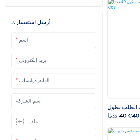
أكواخ أبل
أرسل استفسارك
بيت كبسولة الفضاء
كبائن متنقلة
اسم
كبائن جاهزة مصممة حسب الطلب
بريد إلكتروني
الهاتف/واتساب
اسم الشركة
 الطلب بطول
 C40-C03
ملف