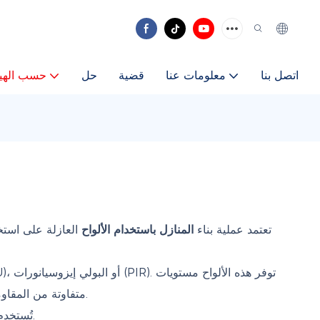
اتصل بنا
معلومات عنا
قضية
حل
حسب الهي
تعتمد عملية بناء
المنازل باستخدام الألواح
العازلة على استخد
متفاوتة من المقاومة الحرارية، ومقاومة الحريق، والعزل الصوتي. كما أن خفة وزن أنظمة الألواح المركبة تقلل من متطلبات الأساسات وتسهل عملية النقل.
على نطاق واسع في المباني السكنية والصناعية والمؤقتة حيث تكون الكفاءة والأداء أمراً ضرورياً.
تُستخد