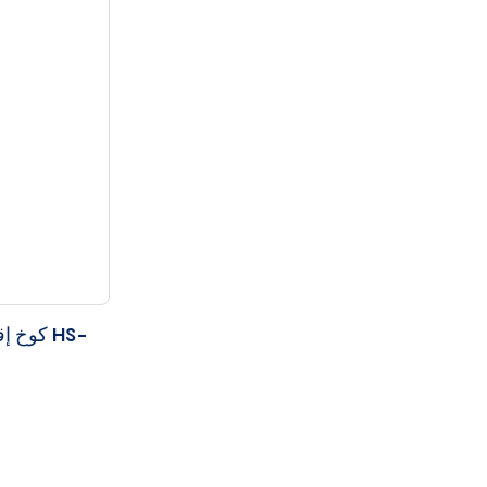
كوخ إق