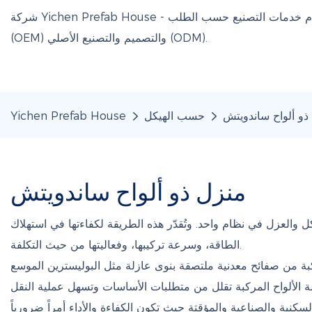
شركة Yichen Prefab House - شركة صينية لتصنيع المنازل الجاهزة من حاويات وأكواخ أبل، تقدم خدمات التصنيع حسب الطلب
(OEM) والتصميم والتصنيع الأصلي (ODM).
ذو ألواح ساندويتش
حسب الهيكل
Yichen Prefab House
منزل ذو ألواح ساندويتش
والعزل في نظام واحد. وتُقدّر هذه الطريقة لكفاءتها في استهلاك
الطاقة، وسرعة تركيبها، وفعاليتها من حيث التكلفة.
تصقة بنوى عازلة مثل البوليسترين الموسع (EPS)، أو الصوف الصخري، أو البولي يوريثان (PU)، أو البولي إيزوسيانورات (PIR). توفر هذه الألواح مستويات