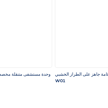
امة جاهز على الطراز الخشبي HS-
وحدة مستشفى متنقلة مخصص
W01