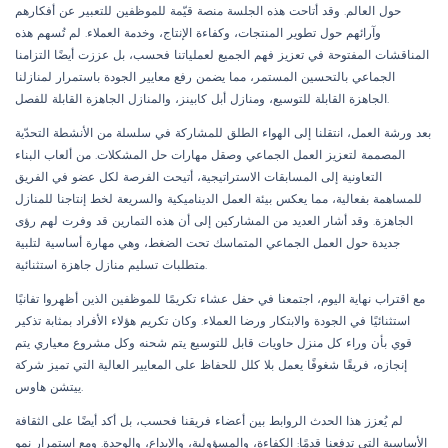
حول العالم. وقد أتاحت هذه الجلسة منصة قيّمة للموظفين للتعبير عن أفكارهم
وآرائهم حول تطوير المنتجات، وكفاءة الإنتاج، وخدمة العملاء. لم تُسهم هذه
المناقشات المفتوحة في تعزيز فهم الجميع لعملياتنا فحسب، بل عززت أيضًا التزامنا
الجماعي بالتحسين المستمر، مما يضمن رفع معايير الجودة باستمرار لمنازلنا
الجاهزة القابلة للتوسيع، ومنازل أبل كابينز، والمنازل الجاهزة القابلة للفصل.
بعد ورشة العمل، انتقلنا إلى الهواء الطلق للمشاركة في سلسلة من الأنشطة التحدّية
المصممة لتعزيز العمل الجماعي وصقل مهارات حل المشكلات. من ألعاب البناء
التعاونية إلى المسابقات الاستراتيجية، أتيحت الفرصة لكل عضو في الفريق
للمساهمة بفعالية، مما يعكس بيئة العمل الديناميكية والسريعة لخط إنتاجنا للمنازل
الجاهزة. وقد أشار العديد من المشاركين إلى أن هذه التمارين قد وفرت لهم رؤى
جديدة حول العمل الجماعي المتماسك تحت الضغط، وهي مهارة أساسية لتلبية
متطلبات تسليم منازل جاهزة استثنائية.
مع اقتراب نهاية اليوم، اجتمعنا في حفل عشاء تكريمًا للموظفين الذين أظهروا تفانيًا
استثنائيًا في الجودة والابتكار ورضا العملاء. وكان تكريم هؤلاء الأفراد بمثابة تذكير
قوي بأن وراء كل منزل حاويات قابل للتوسيع يتم شحنه وكل مشروع معياري يتم
إنجازه، فريقًا شغوفًا يعمل بلا كلل للحفاظ على المعايير العالية التي تميز شركة
ييتشن هاوس.
لم يُعزز هذا الحدث الروابط بين أعضاء فريقنا فحسب، بل أكد أيضًا على الثقافة
الأساسية التي تدفعنا قدمًا: الكفاءة، والمسؤولية، والإبداع، والوحدة. ومع استمرار نمو