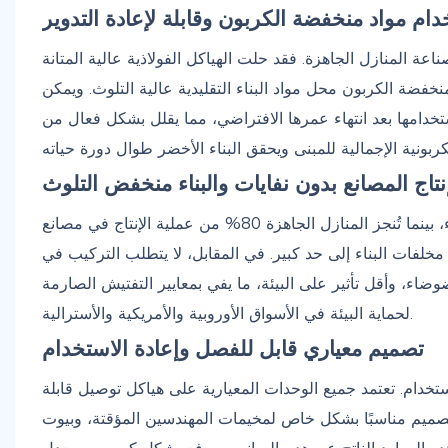
ام مواد منخفضة الكربون وقابلة لإعادة التدوير
وير في صناعة المنازل الجاهزة. فقد حلت الهياكل الفولاذية عالية المتانة
 منخفضة الكربون محل مواد البناء التقليدية عالية التلوث. ويمكن
ستخدامها بعد انتهاء عمرها الافتراضي، مما يقلل بشكل فعال من
نتاج المصانع بدون نفايات والبناء منخفض التلوث
ينتج عن البناء التقليدي في الموقع عادةً ما بين 30% و50% من مخلفات البناء، بينما تُنجز المنازل الجاهزة 80% من عملية الإنتاج في مصانع
مخلفات البناء إلى حد كبير. في المقابل، لا يتطلب التركيب في
ضاء، وأقل تأثير على البيئة، ما يفي بمعايير التفتيش الصارمة
لحماية البيئة في الأسواق الأوروبية والأمريكية والأسترالية.
تصميم معياري قابل للفصل وإعادة الاستخدام
ى المرونة وإمكانية إعادة الاستخدام. تعتمد جميع الوحدات المعيارية على هياكل توصيل قابلة
ا التصميم مناسبًا بشكل خاص لمخيمات المهندسين المؤقتة، وبيوت