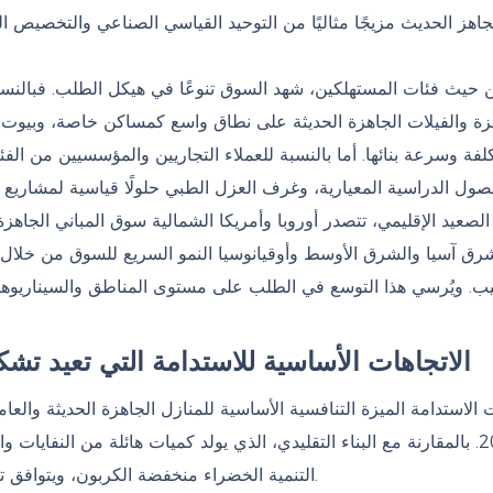
جاهز الحديث مزيجًا مثاليًا من التوحيد القياسي الصناعي والتخص
 حيث فئات المستهلكين، شهد السوق تنوعًا في هيكل الطلب. فبالنسبة 
زة والفيلات الجاهزة الحديثة على نطاق واسع كمساكن خاصة، وبيوت لل
كلفة وسرعة بنائها. أما بالنسبة للعملاء التجاريين والمؤسسيين من ال
لصعيد الإقليمي، تتصدر أوروبا وأمريكا الشمالية سوق المباني الجاهزة
رق آسيا والشرق الأوسط وأوقيانوسيا النمو السريع للسوق من خلال ا
يب. ويُرسي هذا التوسع في الطلب على مستوى المناطق والسيناريوهات 
الاتجاهات الأساسية للاستدامة التي تعيد تشكيل
الاستدامة الميزة التنافسية الأساسية للمنازل الجاهزة الحديثة وال
2026. بالمقارنة مع البناء التقليدي، الذي يولد كميات هائلة من النفايات 
التنمية الخضراء منخفضة الكربون، ويتوافق تمامًا مع متطلبات الحياد الكربوني العالمي والبناء الصديق للبيئة.