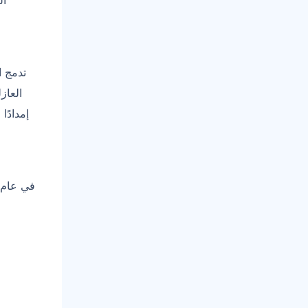
ال
تدمج ا
العاز
إمدادًا