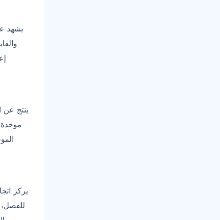
والقاب
إع
موحدة. 
المو
للفصل، م