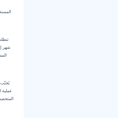
شهر إل
المش
يُجنّب
عملية ا
المتخصصة