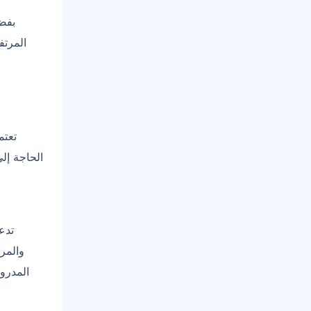
المرتف
تعتم
الحاجة إل
تدع
والمرا
المدروس