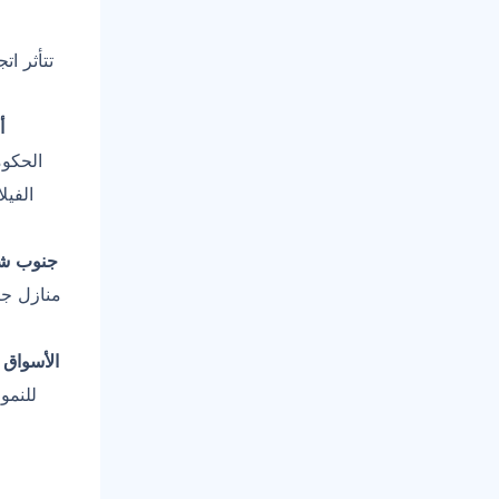
تتأثر ا
أ
الحكوم
الفيل
جنوب شر
منازل جا
الأسواق ا
للنمو