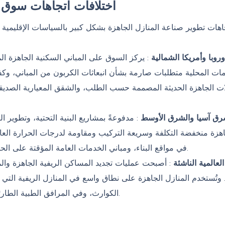
اختلافات اتجاهات سوق الم
تجاهات تطوير صناعة المنازل الجاهزة بشكل كبير بالسياسات الإقليمي
وروبا وأمريكا الشمالية
: يركز السوق على المباني السكنية الجاهزة الم
ات المحلية متطلبات صارمة بشأن انبعاثات الكربون من المباني، وكفاءة
ات الجاهزة الحديثة المصممة حسب الطلب، والشقق المعيارية الصديقة ل
ق آسيا والشرق الأوسط
: مدفوعةً بمشاريع البنية التحتية، وتطوير
هزة منخفضة التكلفة وسريعة التركيب ومقاومة لدرجات الحرارة العال
في مواقع البناء، ومباني الخدمات العامة المؤقتة على الحصة الأكبر من السوق، مع حساسية عالية للتكلفة وسرعة البناء.
لعالمية الناشئة
: أصبحت عمليات تجديد المساكن الريفية الجاهزة وال
. وتُستخدم المنازل الجاهزة على نطاق واسع في المنازل الريفية التي ي
الكوارث، وفي المرافق الطبية الطارئة، وذلك لانخفاض تكلفتها وسرعة بنائها وقابليتها العالية للتكيف.