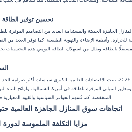
ضيافة السياحية، ومساحات المكاتب المتنقلة، مما يساهم في تجنب هد
تحسين توفير الطاقة 
لمنازل الجاهزة الحديثة والمستدامة العديد من التصاميم الموفرة للطا
لة للحرارة، وأنظمة الإضاءة والتهوية الطبيعية. كما توفر العديد من ا
 مستقلًا بالطاقة ويقلل من استهلاك الطاقة اليومي. هذه التحسينات تج
السي
في عام 2026، تبنت الاقتصادات العالمية الكبرى سياسات أكثر صرامة ل
ومعايير المباني الموفرة للطاقة في أمريكا الشمالية، ولوائح البناء البيئي
المنخفضة. كما تُسهم الحوافز السياسية والقيود المعيارية في تسريع تحول قطاع البناء نحو تطوير مستدام للمباني الجاهزة.
مزايا التكلفة الملموسة لدورة الح