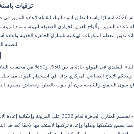
ترقيات باستخد
يشهد عام 2026 انتشارًا واسع النطاق لمواد البناء القابلة لإعادة التد
لة لإعادة التدوير، وألواح العزل الحراري الصديقة للبيئة، ومواد الزينة
ادة تدوير معظم المكونات الهيكلية للمنازل الجاهزة الحديثة وإعادة ا
البصمة الكربونية الإجمالية للمبنى ويحقق البناء الأخضر طوال دورة حياته.
إ
ويتحكم الإنتاج الصناعي المركزي بدقة في استخدام المواد، مما يقلل 
قع سوى التجميع والتثبيت، دون أي تلوث بالغبار، وانخفاض مستوى الضو
يركز اتجاه تصميم المنازل الجاهزة لعام 2026 عل
ما يسمح بتفكيكها ونقلها وإعادة تركيبها لاستخدامها لاحقًا. يُعد هذ